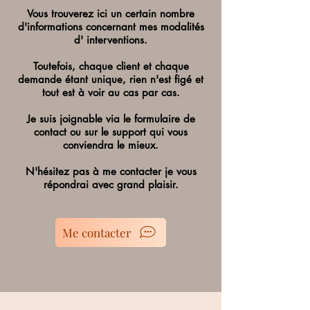
Vous trouverez ici un certain nombre
d'informations concernant mes modalités
d' interventions.
Toutefois, chaque client et chaque
demande étant unique, rien n'est figé et
tout est à voir au cas par cas.
Je suis joignable via le formulaire de
contact ou sur le support qui vous
conviendra le mieux.
N'hésitez pas à me contacter je vous
répondrai avec grand plaisir.
Me contacter