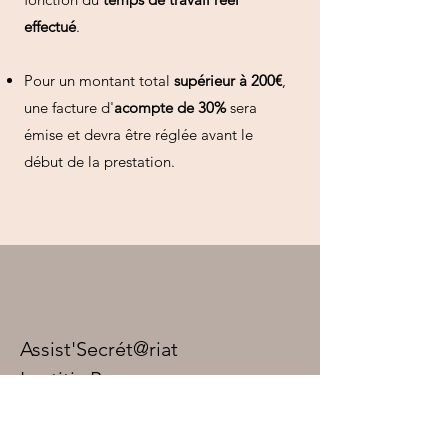
effectué
.
Pour un montant total
supérieur à 200€
,
une facture d'
acompte de 30%
sera
émise et devra être réglée avant le
début de la prestation.
Assist'Secrét@riat
Laetitia Russo
5 Avenue Montesquieu